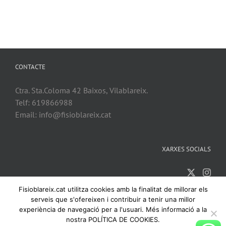
CONTACTE
Ctra. Sta.Coloma 42 Baixos, Vilablareix.
Telf: 619866988
Email: info@fisioblareix.cat
XARXES SOCIALS
Fisioblareix.cat utilitza cookies amb la finalitat de millorar els
serveis que s'ofereixen i contribuir a tenir una millor
experiència de navegació per a l'usuari. Més informació a la
nostra POLÍTICA DE COOKIES.