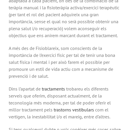
adaptada a cada pacient, on des de la combinació de la
teràpia manual i la fisioteràpia activa/exercici terapèutic
(per tant el rol del pacient adquireix una gran
importància, sense el qual no serà possible obtenir una
plena salut i/o recuperació) volem aconseguir els
objectius que ens anirem marcant durant el tractament.
A més des de Fisioblareix, som conscients de la
importància de l’exercici físic per tal de tenir una bona
salut física i mental i per això farem el possible per
promoure un estil de vida actiu com a mecanisme de
prevenció i de salut.
Dins l’apartat de
tractaments
trobareu els diferents
serveis que oferim, disposant actualment, de la
teconologia més moderna, per tal de poder oferir el
millor tractament pels
trastorns vestibulars
com el
vertigen, la inestabilitat i/o el mareig, entre d’altres.
Si tens qualsevol dubte o vols conèixer més coses sobre