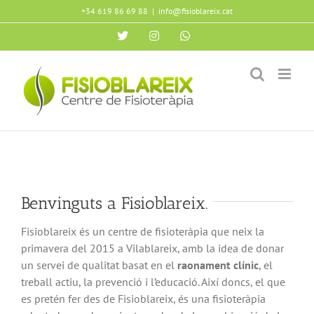
Skip
+34 619 86 69 88
|
info@fisioblareix.cat
to
X
Instagram
WhatsApp
content
Benvinguts a Fisioblareix.
Fisioblareix és un centre de fisioteràpia que neix la
primavera del 2015 a Vilablareix, amb la idea de donar
un servei de qualitat basat en el
raonament clínic
, el
treball actiu, la prevenció i l’educació. Així doncs, el que
es pretén fer des de Fisioblareix, és una fisioteràpia