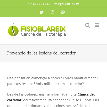
Skip
+34 619 86 69 88
|
info@fisioblareix.cat
to
X
Instagram
WhatsApp
content
Prevenció de les lesions del corredor.
Has pensat en començar a córrer? Corres habitualment i
pateixes lesions? Vols millorar com a corredor?
Des de Fisioblareix ens hem format amb la
Clínica del
corredor
, del fisioterapeuta canadenc Blaise Dubois, i us
podem ajudar donant-vos les eines necessàries per